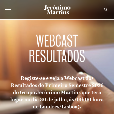
SOBRE NÓS
WEBCAST
SUSTENTABILIDADE
INVESTIDOR
RESULTADOS
MEDIA
CARREIRAS
Registe-se e veja a Webcast dos
Resultados do Primeiro Semestre 2026
CONTACTOS
do Grupo Jerónimo Martins que terá
lugar no dia 30 de julho, às 09h00 hora
de Londres/Lisboa).