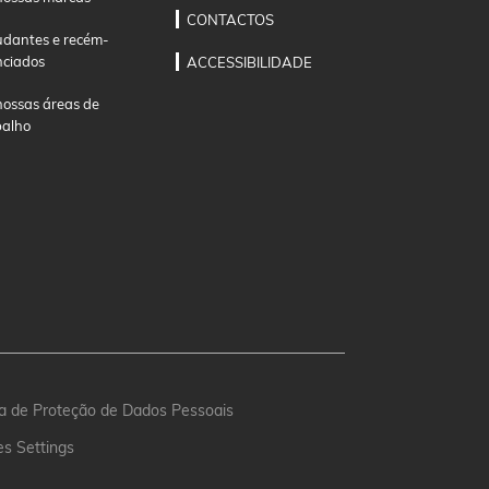
CONTACTOS
udantes e recém-
nciados
ACCESSIBILIDADE
nossas áreas de
balho
ica de Proteção de Dados Pessoais
es Settings