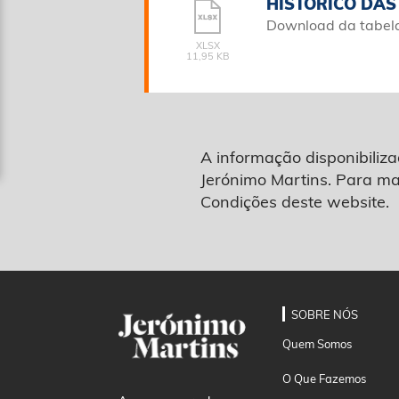
HISTÓRICO DA
Download da tabela 
XLSX
11,95 KB
A informação disponibili
Jerónimo Martins. Para ma
Condições deste website.
SOBRE NÓS
Quem Somos
O Que Fazemos