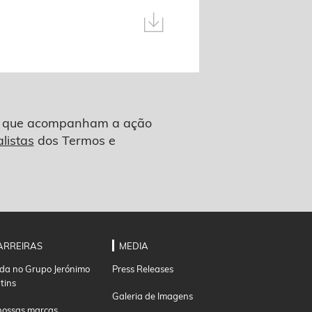
tas que acompanham a ação
listas
dos Termos e
ARREIRAS
MEDIA
ida no Grupo Jerónimo
Press Releases
tins
Galeria de Imagens
nossas marcas