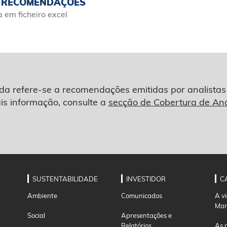
S RECOMENDAÇÕES
em ficheiro excel
zada refere-se a recomendações emitidas por analis
is informação, consulte a
secção de Cobertura de Ana
SUSTENTABILIDADE
INVESTIDOR
C
Ambiente
Comunicados
A v
Mar
Social
Apresentações e
Relatórios
As 