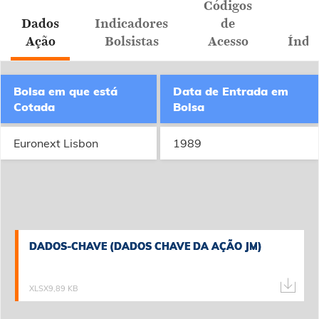
Códigos
Dados
Indicadores
de
Ação
Bolsistas
Acesso
Índi
Bolsa em que está
Data de Entrada em
Cotada
Bolsa
Euronext Lisbon
1989
DADOS-CHAVE (DADOS CHAVE DA AÇÃO JM)
DADOS-CHAVE (DADOS CHAVE DA AÇÃO JM)
XLSX
9,89 KB