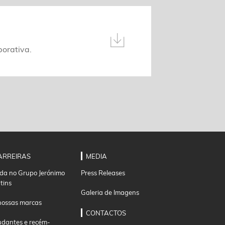
orativa.
ARREIRAS
MEDIA
ida no Grupo Jerónimo
Press Releases
tins
Galeria de Imagens
nossas marcas
CONTACTOS
udantes e recém-