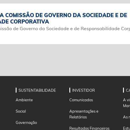
A COMISSÃO DE GOVERNO DA SOCIEDADE E DE
ADE CORPORATIVA
ssão de Governo da Sociedade e de Responsabilidade Corp
SUSTENTABILIDADE
INVESTIDOR
C
Ambiente
Comunicados
A v
Mar
Social
Apresentações e
Relatórios
As 
Governação
Resultados Financeiros
Est