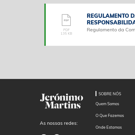
REGULAMENTO D
RESPONSABILID
Regulamento da Comi
PDF
135 KB
SOBRE NÓS
Quem Somos
O Que Fazemos
As nossas redes:
Onde Estamos