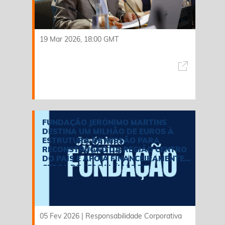
19 Mar 2026, 18:00 GMT
FUNDAÇÃO JERÓNIMO MARTINS
DESTINA UM MILHÃO DE EUROS À
ESTRUTURA DE MISSÃO PARA
RECONSTRUÇÃO DA REGIÃO CENTRO
DO PAÍS E APOIA FINANCEIRAMENTE
CERCA DE 150 FAMÍLIAS DE
COLABORADORES DO GRUPO
05 Fev 2026
|
Responsabilidade Corporativa