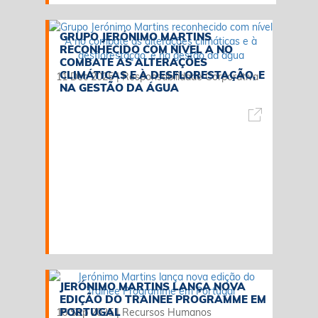
GRUPO JERÓNIMO MARTINS
RECONHECIDO COM NÍVEL A NO
COMBATE ÀS ALTERAÇÕES
CLIMÁTICAS E À DESFLORESTAÇÃO, E
11 Dec 2025
|
Responsabilidade Corporativa
NA GESTÃO DA ÁGUA
JERÓNIMO MARTINS LANÇA NOVA
EDIÇÃO DO TRAINEE PROGRAMME EM
PORTUGAL
16 Sep 2025
|
Recursos Humanos