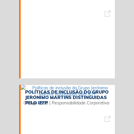
POLÍTICAS DE INCLUSÃO DO GRUPO
JERÓNIMO MARTINS DISTINGUIDAS
PELO IEFP
04 Ago 2025
|
Responsabilidade Corporativa