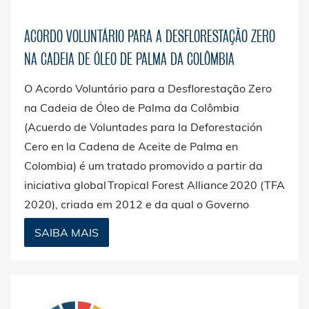
ACORDO VOLUNTÁRIO PARA A DESFLORESTAÇÃO ZERO
NA CADEIA DE ÓLEO DE PALMA DA COLÔMBIA
O Acordo Voluntário para a Desflorestação Zero
na Cadeia de Óleo de Palma da Colômbia
(Acuerdo de Voluntades para la Deforestación
Cero en la Cadena de Aceite de Palma en
Colombia) é um tratado promovido a partir da
iniciativa global Tropical Forest Alliance 2020 (TFA
2020), criada em 2012 e da qual o Governo
colombiano faz parte desde 2016, para combater
SAIBA MAIS
a desflorestação associada à produção de óleo de
palma no país. Conta com o apoio de diferentes
organizações, como a Proforest e a WWF. Através
da Ara, somos signatários deste acordo desde