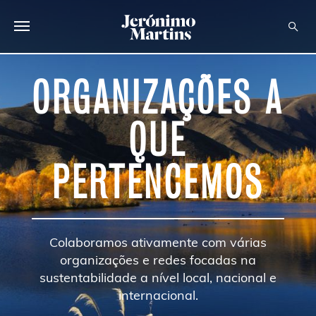
SOBRE NÓS
ORGANIZAÇÕES A
SUSTENTABILIDADE
QUE
INVESTIDOR
PERTENCEMOS
MEDIA
CARREIRAS
CONTACTOS
Colaboramos ativamente com várias
organizações e redes focadas na
sustentabilidade a nível local, nacional e
internacional.